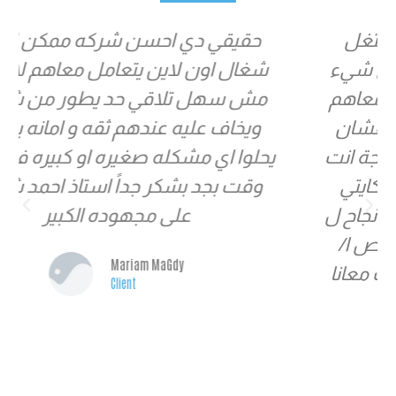
افضل واحسن شركة ممكن تشتغل
معاها كفاءة ومهنية عالية في كل شيء
وبجد ناس محترمة فوق الوصف ومعاهم
هتوصل لابعد نقطة في مجالك عشان
هما فعلاً شاطرين بجد.. وبجد اي حاجة انت
ي
محتاجها هتلاقيها معاهم ودي حكايتي
معاهم اللي لسة مكملة ودايما من نجاح ل
نجاح وتستحقو بصراحة .. وشكر خاص ا/
احمد شكري علي تعبك ومجهودك معانا
طول الوقت
Client